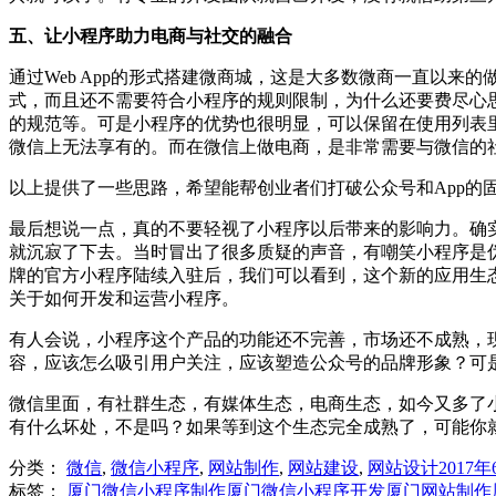
五、让小程序助力电商与社交的融合
通过Web App的形式搭建微商城，这是大多数微商一直以来
式，而且还不需要符合小程序的规则限制，为什么还要费尽心思
的规范等。可是小程序的优势也很明显，可以保留在使用列表里
微信上无法享有的。而在微信上做电商，是非常需要与微信的
以上提供了一些思路，希望能帮创业者们打破公众号和App的
最后想说一点，真的不要轻视了小程序以后带来的影响力。确
就沉寂了下去。当时冒出了很多质疑的声音，有嘲笑小程序是
牌的官方小程序陆续入驻后，我们可以看到，这个新的应用生
关于如何开发和运营小程序。
有人会说，小程序这个产品的功能还不完善，市场还不成熟，
容，应该怎么吸引用户关注，应该塑造公众号的品牌形象？可
微信里面，有社群生态，有媒体生态，电商生态，如今又多了
有什么坏处，不是吗？如果等到这个生态完全成熟了，可能你
分类：
微信
,
微信小程序
,
网站制作
,
网站建设
,
网站设计
2017年
标签：
厦门微信小程序制作
厦门微信小程序开发
厦门网站制作