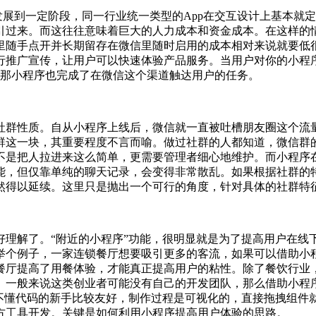
发展到一定阶段，同一行业统一类型的App在交互设计上基本就
引过来。而这往往意味着巨大的人力成本和资金成本。在这样的情
里随手点开并长期留存在微信里随时启用的成本相对来说就要低很
行推广宣传，让用户可以快速体验产品服务。当用户对你的小程
p，那小程序也完成了在微信这个渠道触达用户的任务。
社群性质。自从小程序上线后，微信就一直被吐槽朋友圈这个流
群这一块，其重要程度不言而喻。做过社群的人都知道，微信群
不是把人拉进来这么简单，更需要管理者细心地维护。而小程序
能，但仅靠单纯的聊天记录，会变得非常散乱。如果根据社群的
然得以延续。这里只是抛出一个可行的角度，针对具体的社群特
好理解了。“附近的小程序”功能，很明显就是为了提高用户在线
举个例子，一家连锁餐厅想要吸引更多的客流，如果可以借助小
餐厅提高了用餐体验，才能真正提高用户的粘性。除了餐饮行业
。一般来说这类创业者可能没有自己的开发团队，那么借助小程
对不懂代码的新手比较友好，制作过程是可视化的，直接拖拽组件
方工具开发。关键是如何利用小程序提高用户体验的思路。