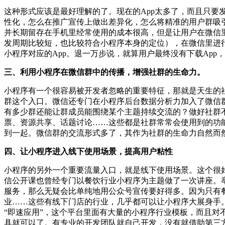
这种形式应该是最好理解的了。现在的App太多了，而且只要
性化，怎么在推广宣传上做出差异化，怎么将精准的用户群吸
并长期留存在手机里经常使用的成本很高，但是让用户在微信
发周期比较短，也比较符合小程序本身的定位），在微信里进
小程序对应的App。退一万步说，就算用户最终没有下载Ap
三、利用小程序在微信群中的传播，增强社群的生命力。
小程序有一个很容易被开发者忽略的重要特征，那就是天生的
群这个入口。微信还专门在小程序后台数据分析力加入了微信
有多少群还能让群成员能围绕某个主题持续交流的？做好社群
票、资源共享、话题讨论……这些都是社群常常会使用到的功
到一起。微信群的交流形式多了，其作为社群的生命力自然而
四、让小程序进入线下使用场景，提高用户粘性
小程序的另外一个重要流量入口，就是线下使用场景。这个很
信公开课也曾经专门以餐饮行业小程序为主题做了一次讲座。
服务，那么无疑会比单纯地用公众号宣传要好得多。因为只有
业……这些有线下门店的行业，几乎都可以让小程序大展身手
“即速应用”，这个平台里面有大量的小程序行业模板，而且
具就可以了。有专业的开发团队就自己开发，没有就借助第三