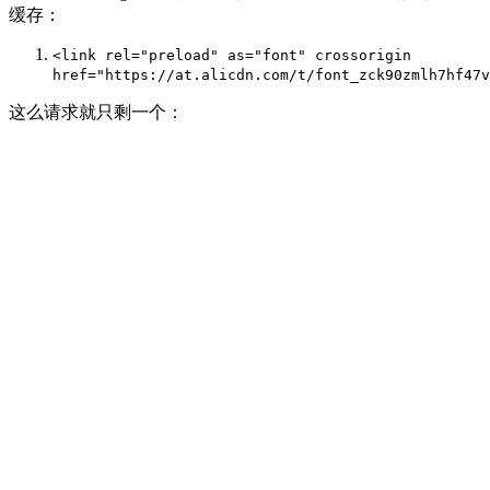
缓存：
<link
rel
=
"preload"
as
=
"font"
crossorigin
href
=
"https://at.alicdn.com/t/font_zck90zmlh7hf47v
这么请求就只剩一个：