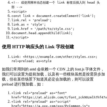
<!-- 或使用脚本动态创建一个 link 标签后插入到 head 头
部 -->
<script>
const
link
=
document
.
createElement
(
'link'
);
link
.
rel
=
'preload'
;
link
.
as
=
'style'
;
link
.
href
=
'/path/to/style.css'
;
document
.
head
.
appendChild
(
link
);
</script>
使用 HTTP 响应头的 Link 字段创建
Link
:
<
https
:
//example.com/other/styles.css>;
rel=preload; as=style
如我们常用到的 antd 会依赖一个 CDN 上的 font.js 字体文件，
我们可以设置为提前加载，以及有一些模块虽然是按需异步加
载，但在某些场景下知道其必定会加载的，则可以设置
preload 进行预加载，如：
<link
rel
=
"preload"
as
=
"font"
href
=
"https://at.alicdn.com/t/font_zck90zmlh7hf47v
<link
rel
=
"preload"
as
=
"script"
href
=
"https://a.xxx.com/xxx/PcCommon.js"
>