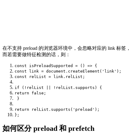
在不支持 preload 的浏览器环境中，会忽略对应的 link 标签，
而若需要做特征检测的话，则：
const
isPreloadSupported
=
()
=>
{
const
link
=
document
.
createElement
(
'link'
);
const
relList
=
link
.
relList
;
if
(!
relList
||
!
relList
.
supports
)
{
return
false
;
}
return
relList
.
supports
(
'preload'
);
};
如何区分 preload 和 prefetch