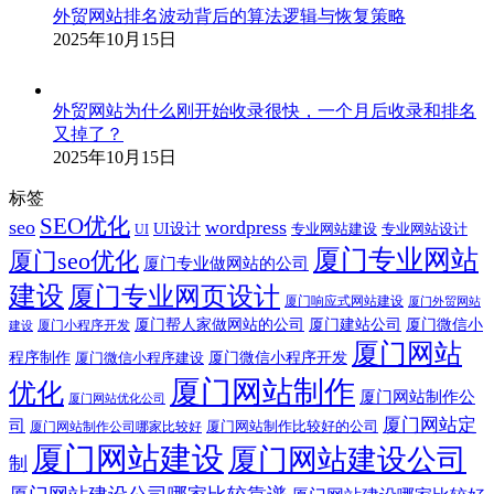
外贸网站排名波动背后的算法逻辑与恢复策略
2025年10月15日
外贸网站为什么刚开始收录很快，一个月后收录和排名
又掉了？
2025年10月15日
标签
SEO优化
seo
wordpress
UI设计
专业网站建设
专业网站设计
UI
厦门专业网站
厦门seo优化
厦门专业做网站的公司
建设
厦门专业网页设计
厦门响应式网站建设
厦门外贸网站
厦门帮人家做网站的公司
厦门建站公司
厦门微信小
厦门小程序开发
建设
厦门网站
程序制作
厦门微信小程序建设
厦门微信小程序开发
厦门网站制作
优化
厦门网站制作公
厦门网站优化公司
厦门网站定
司
厦门网站制作比较好的公司
厦门网站制作公司哪家比较好
厦门网站建设
厦门网站建设公司
制