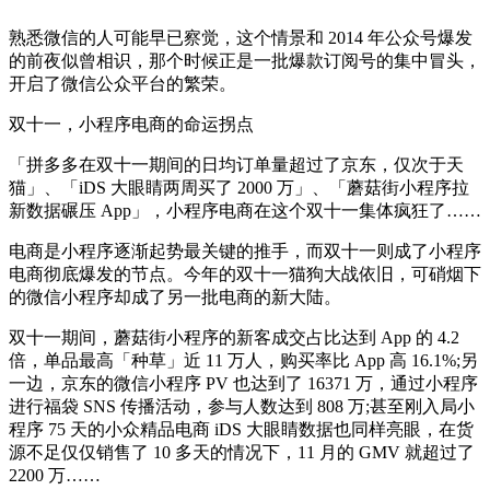
熟悉微信的人可能早已察觉，这个情景和 2014 年公众号爆发
的前夜似曾相识，那个时候正是一批爆款订阅号的集中冒头，
开启了微信公众平台的繁荣。
双十一，小程序电商的命运拐点
「拼多多在双十一期间的日均订单量超过了京东，仅次于天
猫」、「iDS 大眼睛两周买了 2000 万」、「蘑菇街小程序拉
新数据碾压 App」，小程序电商在这个双十一集体疯狂了……
电商是小程序逐渐起势最关键的推手，而双十一则成了小程序
电商彻底爆发的节点。今年的双十一猫狗大战依旧，可硝烟下
的微信小程序却成了另一批电商的新大陆。
双十一期间，蘑菇街小程序的新客成交占比达到 App 的 4.2
倍，单品最高「种草」近 11 万人，购买率比 App 高 16.1%;另
一边，京东的微信小程序 PV 也达到了 16371 万，通过小程序
进行福袋 SNS 传播活动，参与人数达到 808 万;甚至刚入局小
程序 75 天的小众精品电商 iDS 大眼睛数据也同样亮眼，在货
源不足仅仅销售了 10 多天的情况下，11 月的 GMV 就超过了
2200 万……